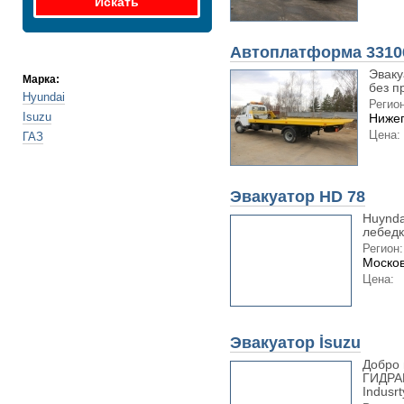
Автоплатформа 3310
Эваку
Марка:
без п
Hyundai
Регион
Isuzu
Нижег
Цена:
ГАЗ
Эвакуатор HD 78
Huynda
лебедк
Регион:
Москов
Цена:
Эвакуатор İsuzu
Добро 
ГИДРАВ
Indusrt