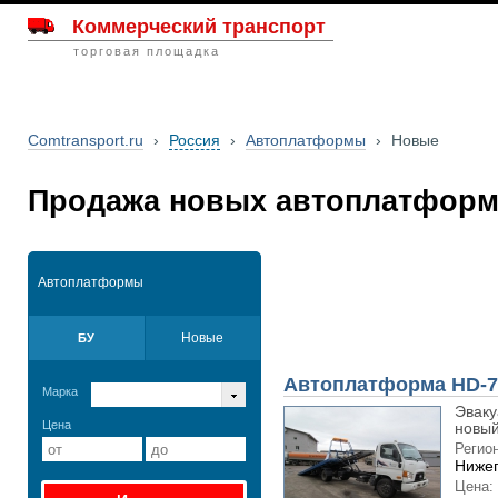
Коммерческий транспорт
торговая площадка
Comtransport.ru
›
Россия
›
Автоплатформы
›
Новые
Продажа новых автоплатфор
Автоплатформы
Новые
БУ
Автоплатформа HD-7
Марка
Эваку
Цена
новый
Регион
Нижег
Цена: