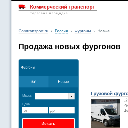
Коммерческий транспорт
торговая площадка
Comtransport.ru
›
Россия
›
Фургоны
›
Новые
Продажа новых фургонов
Фургоны
Новые
БУ
Грузовой фурго
Марка
L2
Цена
Ре
Це