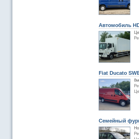
Автомобиль HD
Це
Ре
Fiat Ducato SWB
8м
Ре
Це
Семейный фург
Но
Ре