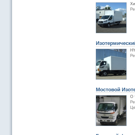
Хи
Ре
Изотермически
HY
Ре
Мостовой Изоте
О 
Ре
Це