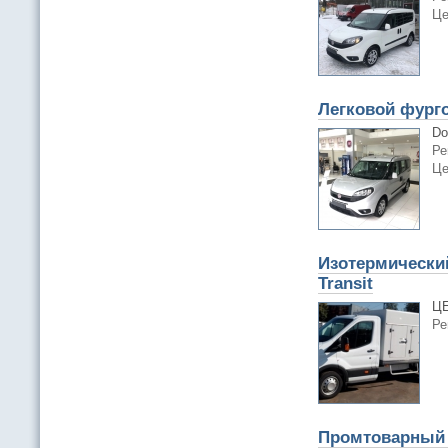
Це
Легковой фурго
Do
Ре
Це
Изотермический
Transit
ЦЕ
Ре
Промтоварный 