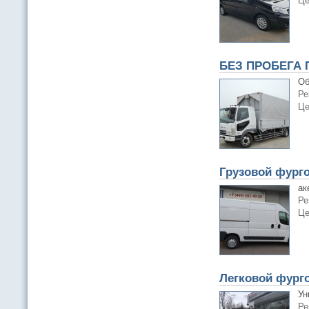
Це
БЕЗ ПРОБЕГА П
Об
Ре
Це
Грузовой фурго
ак
Ре
Це
Легковой фурго
Ун
Ре