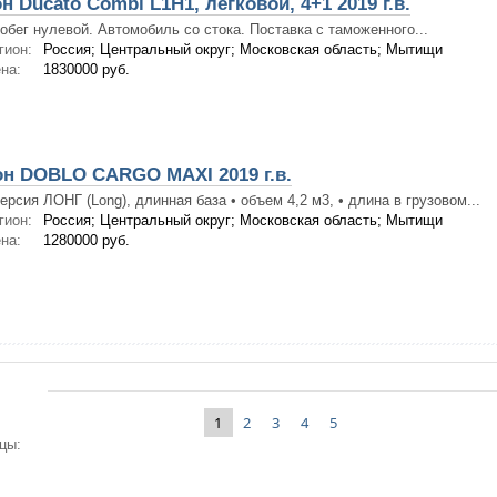
 Ducato Combi L1H1, легковой, 4+1 2019 г.в.
обег нулевой. Автомобиль со стока. Поставка с таможенного...
гион:
Россия; Центральный округ; Московская область; Мытищи
на:
1830000 руб.
он DOBLO CARGO MAXI 2019 г.в.
версия ЛОНГ (Long), длинная база • объем 4,2 м3, • длина в грузовом...
гион:
Россия; Центральный округ; Московская область; Мытищи
на:
1280000 руб.
1
2
3
4
5
цы: