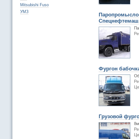
Mitsubishi Fuso
УМЗ
Паропромысловы
Спецнефтемаш
Па
Ре
Фургон бабочка
Об
Ре
Це
Грузовой фургон
8м
Ре
Це