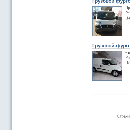
Грузовой фургон
Пр
Ре
Це
Грузовой-фург
• 
Ре
Це
Страни