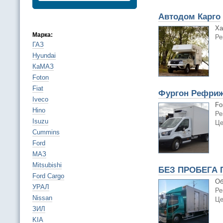
Автодом Карго
Ха
Марка:
Ре
ГАЗ
Hyundai
КаМАЗ
Foton
Fiat
Фургон Рефриже
Iveco
Fo
Hino
Ре
Isuzu
Це
Cummins
Ford
МАЗ
Mitsubishi
БЕЗ ПРОБЕГА П
Ford Cargo
Об
УРАЛ
Ре
Nissan
Це
ЗИЛ
KIA