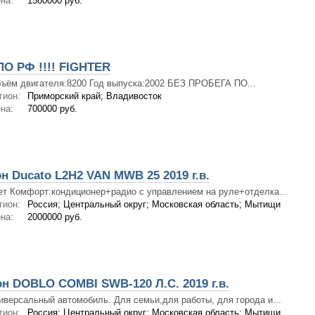
на:
1580000 руб.
О РФ !!!! FIGHTER
ъём двигателя:8200 Год выпуска:2002 БЕЗ ПРОБЕГА ПО...
гион:
Приморский край; Владивосток
на:
700000 руб.
н Ducato L2H2 VAN MWB 25 2019 г.в.
ет Комфорт:кондиционер+радио с управлением на руле+отделка...
гион:
Россия; Центральный округ; Московская область; Мытищи
на:
2000000 руб.
н DOBLO COMBI SWB-120 Л.С. 2019 г.в.
иверсальный автомобиль. Для семьи,для работы, для города и...
гион:
Россия; Центральный округ; Московская область; Мытищи