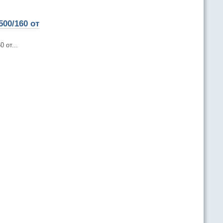
00/160 от
 от...