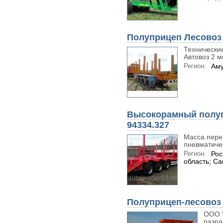
Полуприцеп Лесовоз
Технически
Автовоз 2 мо
Регион:
Аму
Высокорамный полу
94334.327
Масса перев
пневматичес
Регион:
Рос
область; С
Полуприцеп-лесовоз 
ООО "
разра