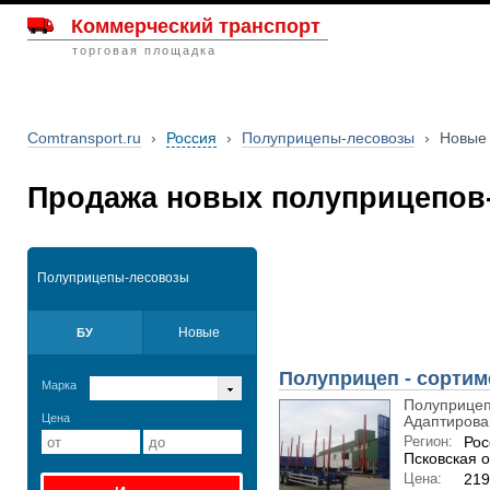
Коммерческий транспорт
торговая площадка
Comtransport.ru
›
Россия
›
Полуприцепы-лесовозы
›
Новые
Продажа новых полуприцепов
Полуприцепы-лесовозы
Новые
БУ
Полуприцеп - сортим
Марка
Полуприцеп
Цена
Адаптирован
Регион:
Рос
Псковская о
Цена:
219