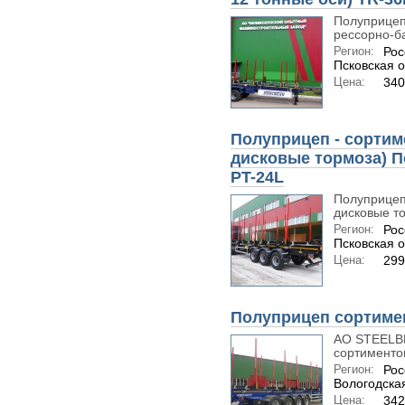
Полуприцеп
рессорно-ба
Регион:
Рос
Псковская о
Цена:
34
Полуприцеп - сортим
дисковые тормоза) П
PT-24L
Полуприцеп
дисковые то
Регион:
Рос
Псковская о
Цена:
29
Полуприцеп сортиме
АО STEELBE
сортименто
Регион:
Рос
Вологодская
Цена:
34