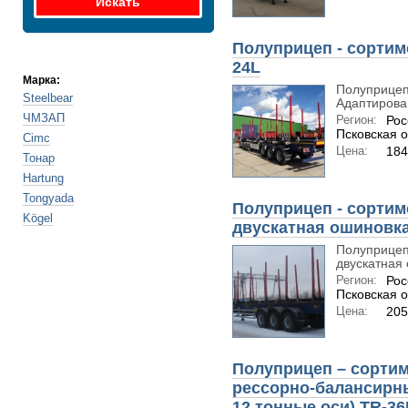
Полуприцеп - сортим
24L
Марка:
Полуприцеп
Steelbear
Адаптирован
ЧМЗАП
Регион:
Рос
Псковская о
Cimc
Цена:
184
Тонар
Hartung
Tongyada
Полуприцеп - сортим
Kögel
двускатная ошиновка
Полуприцеп
двускатная 
Регион:
Рос
Псковская о
Цена:
205
Полуприцеп – сортим
рессорно-балансирны
12 тонные оси) TR-3