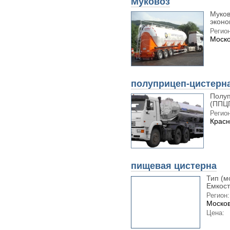
Муковоз
Муков
эконо
Регион
Моско
полуприцеп-цистерна
Полуп
(ППЦП
Регион
Красн
пищевая цистерна
Тип (м
Емкост
Регион:
Москов
Цена: