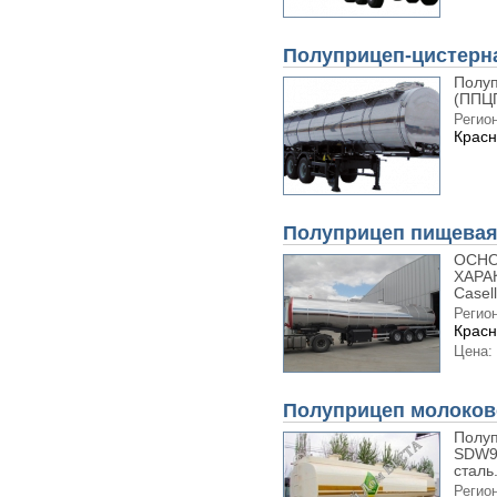
Полуприцеп-цистерна
Полуп
(ППЦП
Регион
Красн
Полуприцеп пищевая
ОСНО
ХАРА
Caselli
Регион
Красн
Цена:
Полуприцеп молоко
Полуп
SDW94
сталь.
Регион