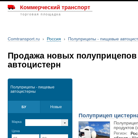
Коммерческий транспорт
торговая площадка
Comtransport.ru
›
Россия
›
Полуприцепы - пищевые автоцис
Продажа новых полуприцепов
автоцистерн
Полуприцепы - пищевые
автоцистерны
Новые
БУ
Полуприцеп цистерн
Марка
Полуприцеп
продуктов (с
Цена
Регион:
Рос