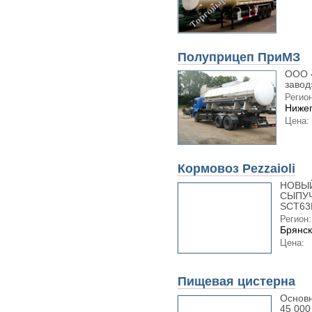
Полуприцеп ПриМЗ
ООО 
завод
Регион
Нижег
Цена:
Кормовоз Pezzaioli
НОВЫЙ
СЫПУЧ
SCT63N
Регион:
Брянск
Цена:
Пищевая цистерна
Основн
45 000 