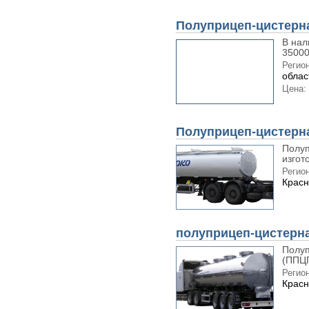
Полуприцеп-цистерн
В нал
35000
Регион
облас
Цена:
Полуприцеп-цистерна
Полу
изгот
Регион
Красн
полуприцеп-цистерна
Полуп
(ППЦП
Регион
Красн