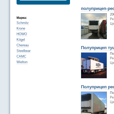
полуприцеп-ре
20
Марка:
Ре
Schmitz
Це
Krone
HOWO
Kögel
Chereau
Полуприцеп ту
Steelbear
По
CAMC
Ре
Wielton
Це
Полуприцеп ре
По
Ре
Це