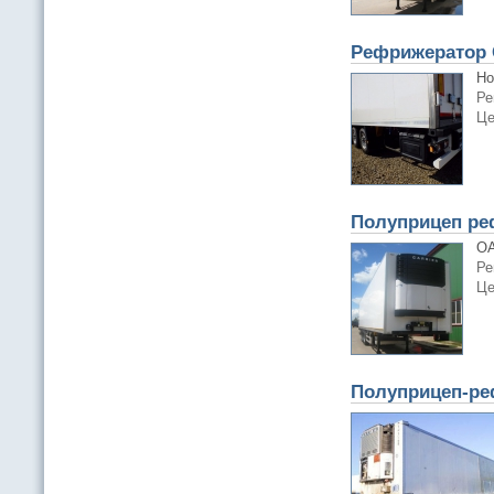
Рефрижератор C
Но
Ре
Це
Полуприцеп ре
ОА
Ре
Це
Полуприцеп-ре