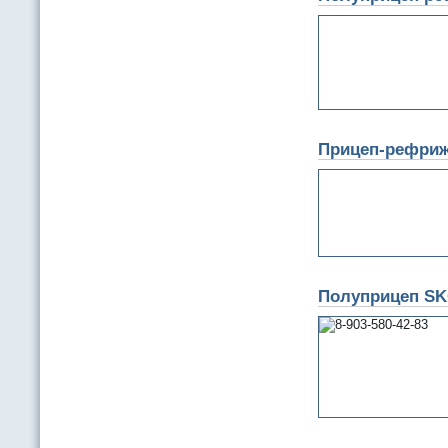
Прицеп-рефриже
Полуприцеп S