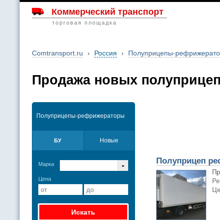
Коммерческий транспорт
торговая площадка
Comtransport.ru
›
Россия
›
Полуприцепы-рефрижерат
Продажа новых полуприце
Полуприцепы-рефрижераторы
Новые
БУ
Полуприцеп ре
Марка
Пр
Цена
Ре
Це