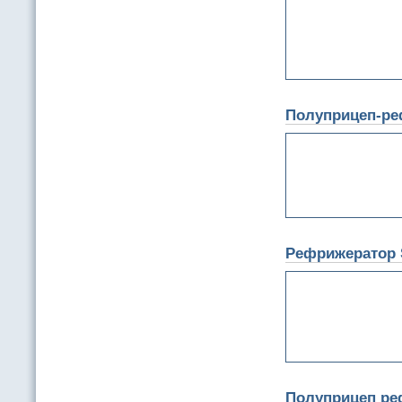
Полуприцеп-ре
Рефрижератор
Полуприцеп ре