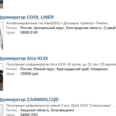
фрижератор COOL LINER
Антиблокировочная система(ABS) • Дисковые тормоза • Пневмо...
Регион:
Россия; Центральный округ; Белгородская область; Старый
Цена:
58000 EUR
фрижератор Alca H13Х
Полуприцеп рэфрижератор Alca H13Х 45 кубов, до 15 тон ( 20 европал
Регион:
Россия; Южный округ; Краснодарский край; Апшеронск
Цена:
230000 руб.
фрижератор ZJv9400XLCQD
Полуприцеп рефрижератор новый 3 оси, 81м3 ООО "Спецтехника"...
Регион:
Амурская область; Благовещенск
Цена:
54000 USD