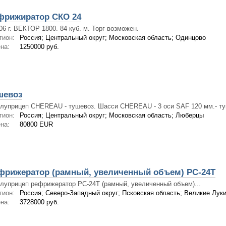
фрижиратор СКО 24
06 г. ВЕКТОР 1800. 84 куб. м. Торг возможен.
гион:
Россия; Центральный округ; Московская область; Одинцово
на:
1250000 руб.
шевоз
луприцеп CHEREAU - тушевоз. Шасси CHEREAU - 3 оси SAF 120 мм.- туш
гион:
Россия; Центральный округ; Московская область; Люберцы
на:
80800 EUR
фрижератор (рамный, увеличенный объем) PC-24T
луприцеп рефрижератор PC-24T (рамный, увеличенный объем)...
гион:
Россия; Северо-Западный округ; Псковская область; Великие Лук
на:
3728000 руб.