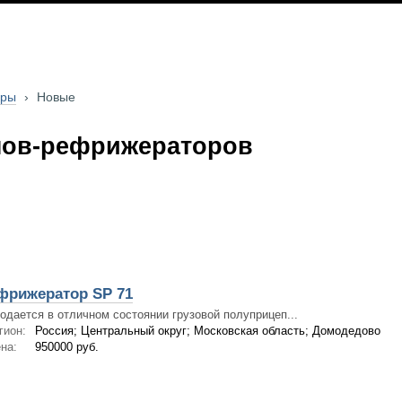
оры
›
Новые
пов-рефрижераторов
фрижератор SP 71
одается в отличном состоянии грузовой полуприцеп...
гион:
Россия; Центральный округ; Московская область; Домодедово
на:
950000 руб.