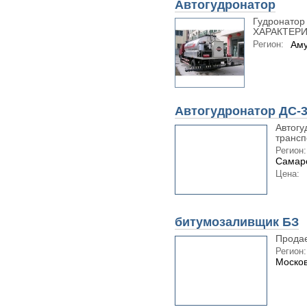
Автогудронатор
Гудронато
ХАРАКТЕРИ
Регион:
Аму
Автогудронатор ДС-
Автогу
трансп
Регион:
Самарс
Цена:
битумозаливщик БЗ
Продае
Регион:
Москов