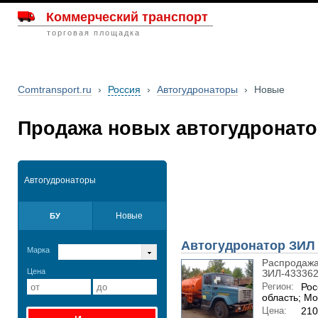
Коммерческий транспорт
торговая площадка
Comtransport.ru
›
Россия
›
Автогудронаторы
›
Новые
Продажа новых автогудронат
Автогудронаторы
Новые
БУ
Автогудронатор ЗИЛ
Марка
Распродажа
Цена
ЗИЛ-433362 
Регион:
Рос
область; Мо
Цена:
210