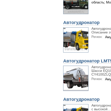
область; Мо
Автогудронатор
Автогудрон
Описание эт
Регион:
Аму
Автогудронатор LMT
Автогудро
Шасси EQ1
CY4100ZLQ.
Регион:
Аму
Автогудронатор
Автогудрона
с высокой...