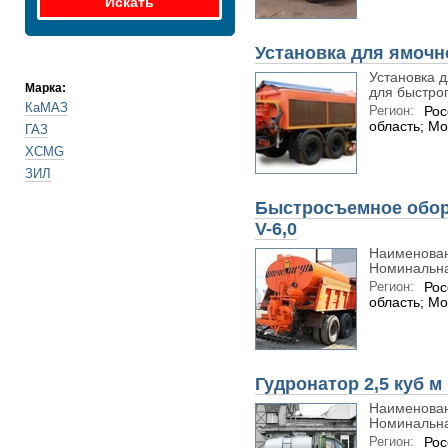
Установка для ямочн
Установка 
Марка:
для быстрог
КаМАЗ
Регион:
Рос
область; Мо
ГАЗ
XCMG
ЗИЛ
Быстросъемное обор
V-6,0
Наименован
Номинальна
Регион:
Рос
область; Мо
Гудронатор 2,5 куб м
Наименован
Номинальна
Регион:
Рос