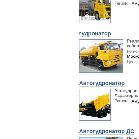
Регион:
Аму
гудронатор
Реали
собст
Регион
Моско
Цена:
Автогудронатор
Автогудрон
Характерист
Регион:
Аму
Автогудронатор ДС
Произ