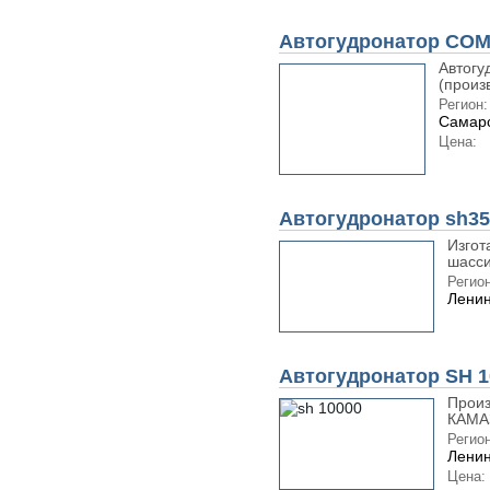
Автогудронатор CO
Автогу
(произ
Регион:
Самарс
Цена:
Автогудронатор sh35
Изгот
шасси
Регион
Ленин
Автогудронатор SH 1
Произ
КАМАЗ
Регион
Ленин
Цена: