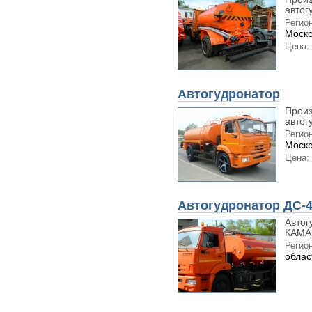
автог
Регион
Моско
Цена:
Автогудронатор
Произ
автог
Регион
Моско
Цена:
Автогудронатор ДС-
Автог
КАМАЗ
Регион
облас