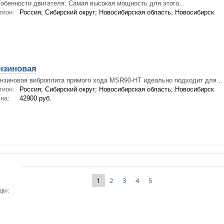
обенности двигателя: Самая высокая мощность для этого...
гион:
Россия; Сибирский округ; Новосибирская область; Новосибирск
нзиновая
нзиновая виброплита прямого хода MSR90-HT идеально подходит для...
гион:
Россия; Сибирский округ; Новосибирская область; Новосибирск
на:
42900 руб.
1
2
3
4
5
цы: