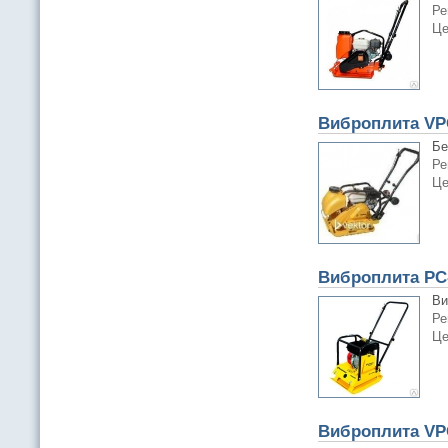
Ре
Це
Виброплита VP
Бе
Ре
Це
Виброплита PC
Ви
Ре
Це
Виброплита VP