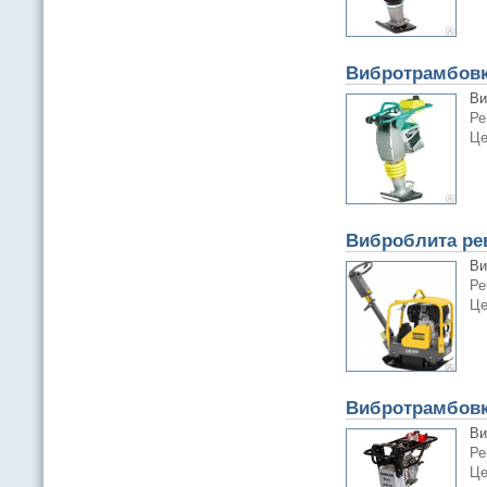
Вибротрамбовк
Ви
Ре
Це
Виброблита ре
Ви
Ре
Це
Вибротрамбовк
Ви
Ре
Це