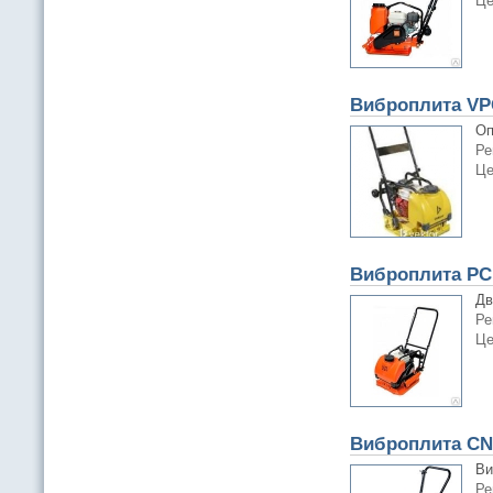
Це
Виброплита VP
Оп
Ре
Це
Виброплита PC
Дв
Ре
Це
Виброплита CN
Ви
Ре