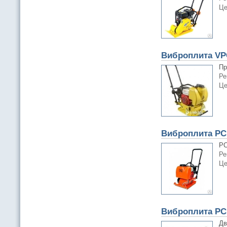
Це
Виброплита VP
Пр
Ре
Це
Виброплита PC
PC
Ре
Це
Виброплита PC 
Дв