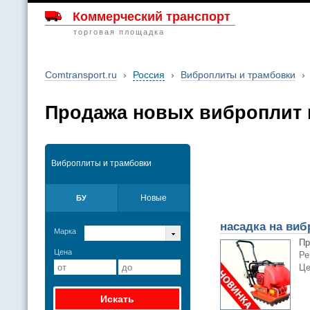
Коммерческий транспорт
торговая площадка
Comtransport.ru
›
Россия
›
Виброплиты и трамбовки
›
Продажа новых виброплит 
Виброплиты и трамбовки
Новые
БУ
насадка на виб
Марка
Пр
Цена
Ре
Це