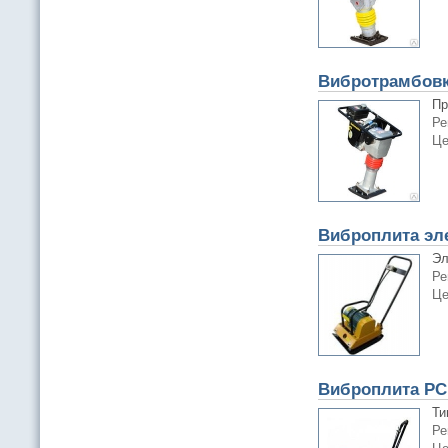
Вибротрамбовк
Пр
Ре
Це
Виброплита эл
Эл
Ре
Це
Виброплита PC
Ти
Ре