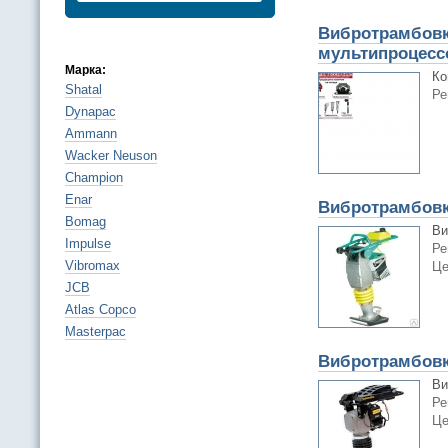
Вибротрамбовк
мультипроцес
Марка:
Ко
Shatal
Ре
Dynapac
Ammann
Wacker Neuson
Champion
Enar
Вибротрамбовк
Bomag
Ви
Impulse
Ре
Vibromax
Це
JCB
Atlas Copco
Masterpac
Вибротрамбовк
Ви
Ре
Це