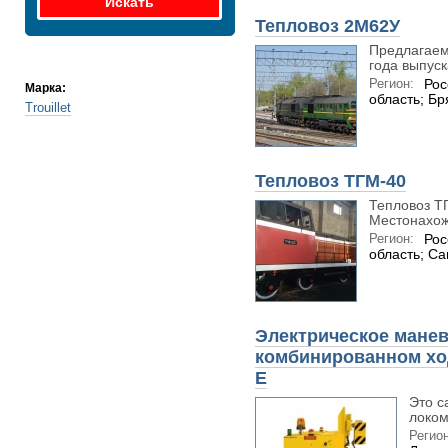
Тепловоз 2М62У
Предлагаем
года выпуск
Регион:
Рос
Марка:
область; Бр
Trouillet
Тепловоз ТГМ-40
Тепловоз ТГ
Местонахожд
Регион:
Рос
область; С
Электрическое манев
комбинированном ход
E
Это с
локом
Регион