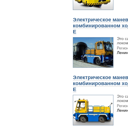
Электрическое манев
комбинированном ход
E
Это с
локом
Регион
Ленин
Электрическое манев
комбинированном ход
E
Это с
локом
Регион
Ленин