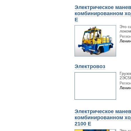
Электрическое манев
комбинированном ход
E
Это с
локом
Регион
Ленин
Электровоз
Грузо
2ЭС5К
Регион
Ленин
Электрическое манев
комбинированном хо
2100 E
Это с